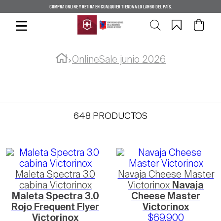
COMPRA ONLINE Y RETIRA EN CUALQUIER TIENDA A LO LARGO DEL PAÍS.
OnlineSale junio 2026
648
PRODUCTOS
Maleta Spectra 3.0
Navaja Cheese Master
cabina Victorinox
Victorinox
Navaja
Maleta Spectra 3.0
Cheese Master
Rojo Frequent Flyer
Victorinox
Victorinox
$
69
.
900