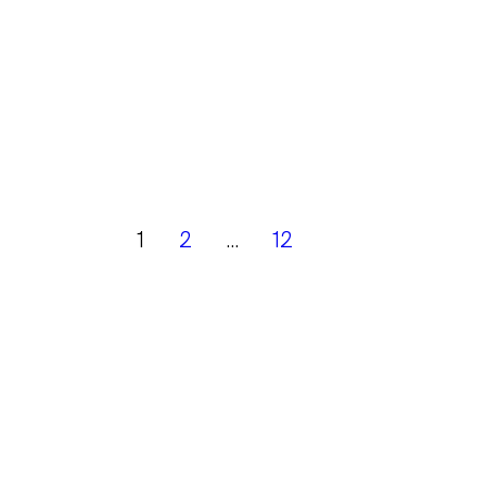
1
2
…
12