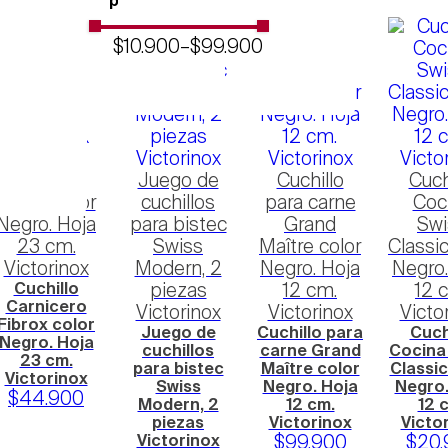
Filo
precio
$10.900
–
$99.900
Cuchillo
Carnicero
Juego de
Cuchillo
Cuch
Fibrox color
cuchillos
para carne
Coc
Negro. Hoja
para bistec
Grand
Swi
23 cm.
Swiss
Maître color
Classic
Victorinox
Modern, 2
Negro. Hoja
Negro.
Cuchillo
piezas
12 cm.
12 
Carnicero
Victorinox
Victorinox
Victo
Fibrox color
Juego de
Cuchillo para
Cuch
Negro. Hoja
cuchillos
carne Grand
Cocina
23 cm.
para bistec
Maître color
Classic
Victorinox
Swiss
Negro. Hoja
Negro.
$
44
.
900
Modern, 2
12 cm.
12 
piezas
Victorinox
Victo
Victorinox
$
99
.
900
$
20
.