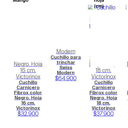
Mango
hoja
(cm)
Swiss classic
(
1
)
Grand maître
(
1
)
Cuchillo
para trinchar
Cuchillo
Swiss
Cuchillo
Carnicero
Modern
Carnicero
Fibrox color
Cuchillo para
Fibrox color
trinchar
Negro. Hoja
Negro. Hoja
Swiss
16 cm.
18 cm.
Modern
Victorinox
Victorinox
$
64
.
900
Cuchillo
Cuchillo
Carnicero
Carnicero
Fibrox color
Fibrox color
Negro. Hoja
Negro. Hoja
16 cm.
18 cm.
Victorinox
Victorinox
$
32
.
900
$
37
.
900