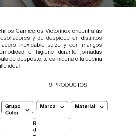
chillos Carniceros Victorinox encontrarás
desolladores y de despiece en distintos
en acero inoxidable suizo y con mangos
 comodidad e higiene durante jornadas
ala de desposte, tu carnicería o la cocina
lo ideal.
9
PRODUCTOS
Grupo
Marca
Material
Color
Tipo
Rangos
de
de