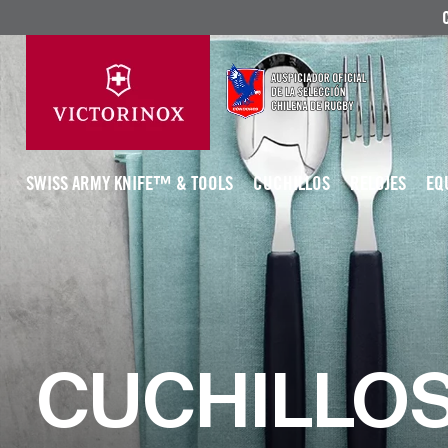
SWISS ARMY KNIFE™ & TOOLS
CUCHILLOS
RELOJES
EQ
CUCHILLOS