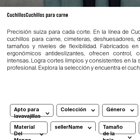
Cuchillos
Cuchillos para carne
Precisión suiza para cada corte. En la línea de Cu
cuchillos para carne, cimeteras, deshuesadores, 
tamaños y niveles de flexibilidad. Fabricados 
ergonómicos antideslizantes, ofrecen control,
intensas. Logra cortes limpios y consistentes en la s
profesional. Explora la selección y encuentra el cuchil
Apto para
Colección
Género
lavavajillas
Fibrox
(
4
)
Unisex
(
7
)
Si
(
8
)
Material
sellerName
Tamaño
Swiss Modern
Del
de la
(
3
)