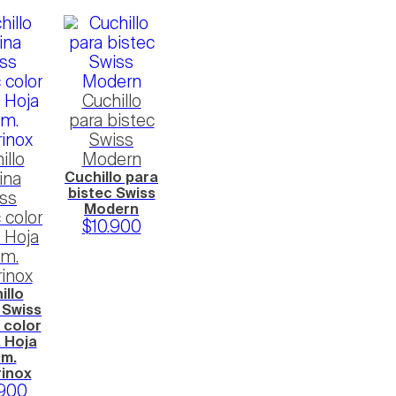
Cuchillo
para bistec
Swiss
illo
Modern
ina
Cuchillo para
bistec Swiss
ss
Modern
 color
$
10
.
900
 Hoja
cm.
rinox
illo
 Swiss
 color
 Hoja
cm.
rinox
900