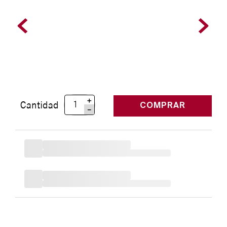
＋
Cantidad
COMPRAR
－