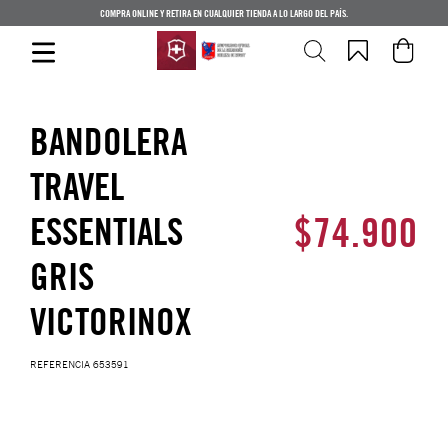
COMPRA ONLINE Y RETIRA EN CUALQUIER TIENDA A LO LARGO DEL PAÍS.
BANDOLERA
TRAVEL
$
74
.
900
ESSENTIALS
GRIS
VICTORINOX
REFERENCIA
653591