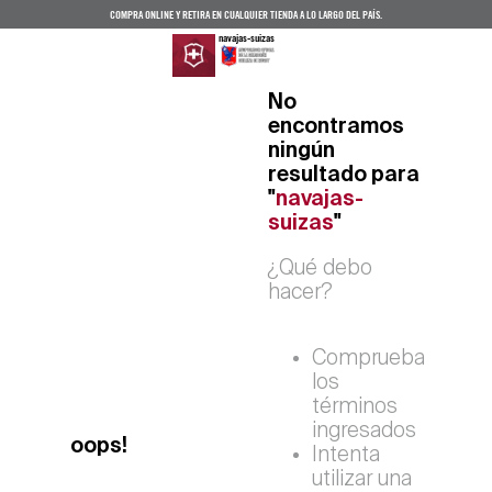
COMPRA ONLINE Y RETIRA EN CUALQUIER TIENDA A LO LARGO DEL PAÍS.
navajas-suizas
No
encontramos
ningún
resultado para
"
navajas-
suizas
"
¿Qué debo
hacer?
Comprueba
los
términos
ingresados
oops!
Intenta
utilizar una