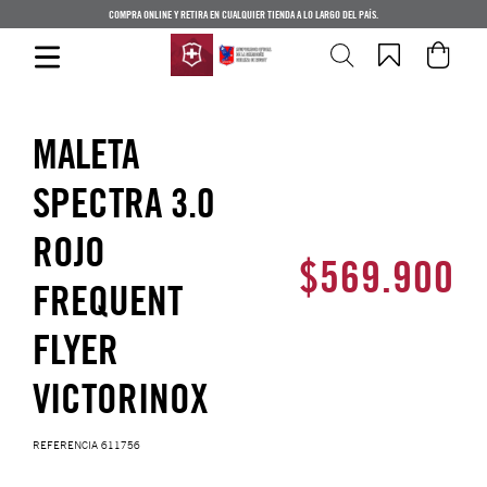
COMPRA ONLINE Y RETIRA EN CUALQUIER TIENDA A LO LARGO DEL PAÍS.
MALETA
SPECTRA 3.0
ROJO
$
569
.
900
FREQUENT
FLYER
VICTORINOX
REFERENCIA
611756