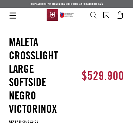
COMPRA ONLINE Y RETIRA EN CUALQUIER TIENDA A LO LARGO DEL PAÍS.
MALETA
CROSSLIGHT
LARGE
$
529
.
900
SOFTSIDE
NEGRO
VICTORINOX
REFERENCIA
612421