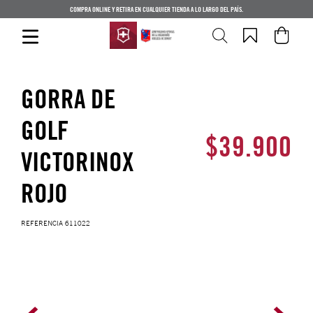
COMPRA ONLINE Y RETIRA EN CUALQUIER TIENDA A LO LARGO DEL PAÍS.
GORRA DE
GOLF
$
39
.
900
VICTORINOX
ROJO
REFERENCIA
611022