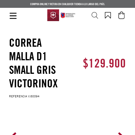
COMPRA ONLINE Y RETIRA EN CUALQUIER TIENDA A LO LARGO DEL PAÍS.
CORREA
MALLA D1
$
129
.
900
SMALL GRIS
VICTORINOX
REFERENCIA
V.60094