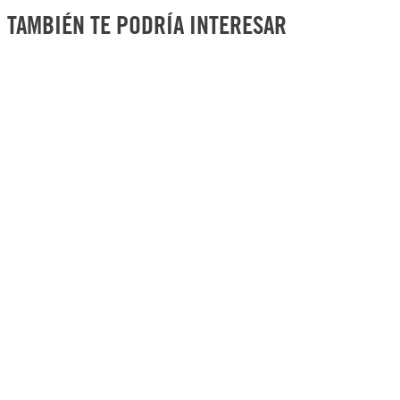
insolventes y accidentales.
versatilidad con calidad excepcional.
TAMBIÉN TE PODRÍA INTERESAR