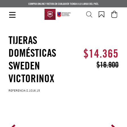
COMPRA ONLINE Y RETIRA EN CUALQUIER TIENDA A LO LARGO DEL PAÍS.
TIJERAS
DOMÉSTICAS
$
14
.
365
SWEDEN
$
16
.
900
VICTORINOX
REFERENCIA
8.1016.15