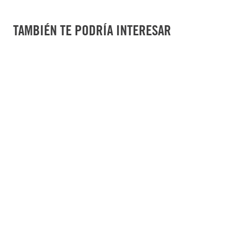
Garantía de por vida: excepto aquellas Navajas con pieza
Ancho (cm)
:
,5
y/o desgaste normal del producto.
Largo (cm)
:
4
TAMBIÉN TE PODRÍA INTERESAR