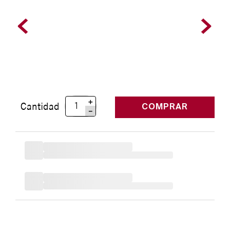
＋
Cantidad
COMPRAR
－