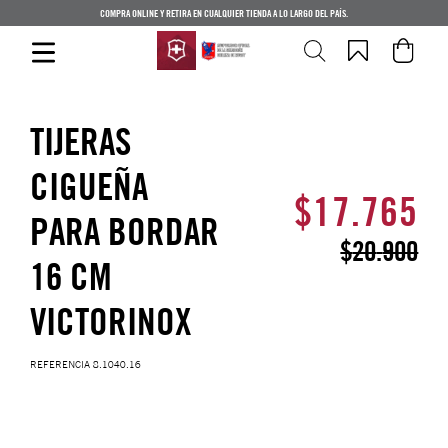
COMPRA ONLINE Y RETIRA EN CUALQUIER TIENDA A LO LARGO DEL PAÍS.
TIJERAS
CIGUEÑA
$
17
.
765
PARA BORDAR
$
20
.
900
16 CM
VICTORINOX
REFERENCIA
8.1040.16