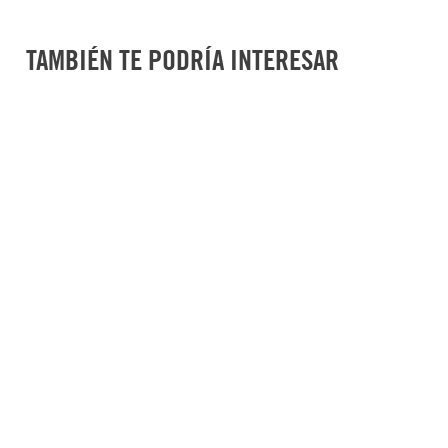
Garantía de por vida: excepto aquellas Navajas con pieza
Ancho (cm)
:
,5
y/o desgaste normal del producto.
Largo (cm)
:
5
TAMBIÉN TE PODRÍA INTERESAR