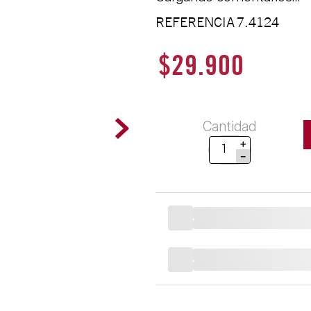
REFERENCIA
7.4124
$
29
.
900
Cantidad
＋
－