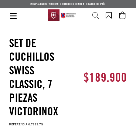
COMPRA ONLINE Y RETIRA EN CUALQUIER TIENDA A LO LARGO DEL PAÍS.
SET DE
CUCHILLOS
SWISS
$
189
.
900
CLASSIC, 7
PIEZAS
VICTORINOX
REFERENCIA
6.7133.7G