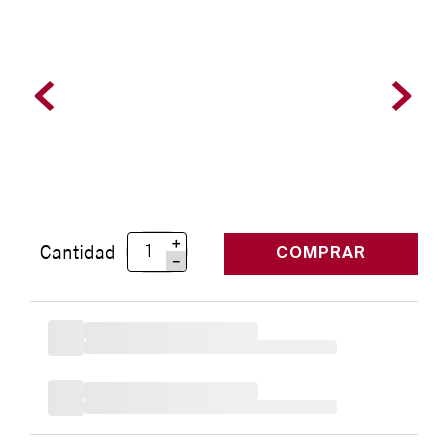
＋
Cantidad
COMPRAR
－