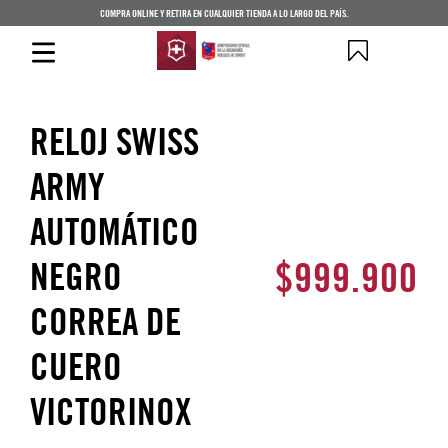
COMPRA ONLINE Y RETIRA EN CUALQUIER TIENDA A LO LARGO DEL PAÍS.
RELOJ SWISS
ARMY
AUTOMÁTICO
$
999
.
900
NEGRO
CORREA DE
CUERO
VICTORINOX