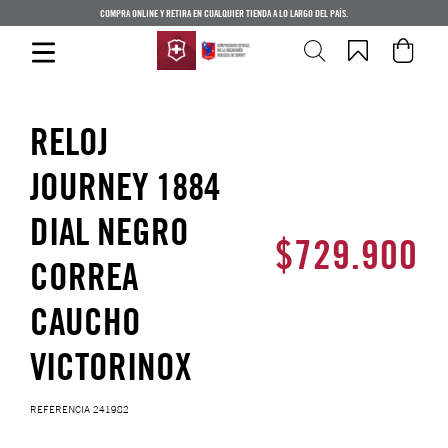
COMPRA ONLINE Y RETIRA EN CUALQUIER TIENDA A LO LARGO DEL PAÍS.
RELOJ
JOURNEY 1884
DIAL NEGRO
$
729
.
900
CORREA
CAUCHO
VICTORINOX
REFERENCIA
241982