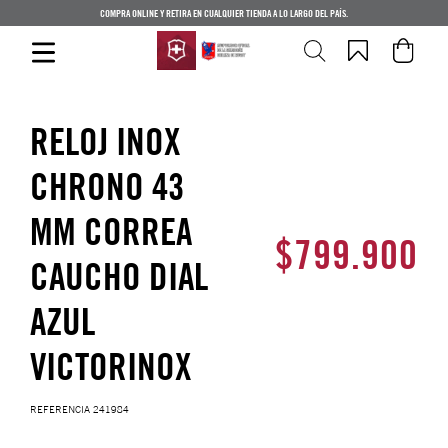
COMPRA ONLINE Y RETIRA EN CUALQUIER TIENDA A LO LARGO DEL PAÍS.
RELOJ INOX
CHRONO 43
MM CORREA
$
799
.
900
CAUCHO DIAL
AZUL
VICTORINOX
REFERENCIA
241984