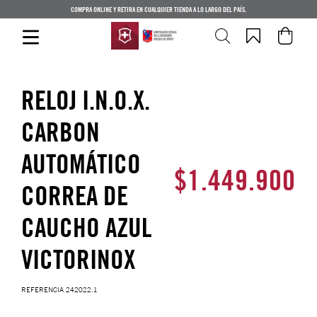
COMPRA ONLINE Y RETIRA EN CUALQUIER TIENDA A LO LARGO DEL PAÍS.
RELOJ I.N.O.X.
CARBON
AUTOMÁTICO
$
1
.
449
.
900
CORREA DE
CAUCHO AZUL
VICTORINOX
REFERENCIA
242022.1