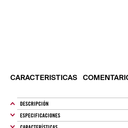
CARACTERISTICAS
COMENTARI
DESCRIPCIÓN
ESPECIFICACIONES
Diseñado, fabricado y probado en nuestra propia fábrica d
hasta 300 m., Bisel giratorio unidireccional con revestim
CARACTERÍSTICAS