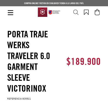
COMPRA ONLINE Y RETIRA EN CUALQUIER TIENDA A LO LARGO DEL PAÍS.
PORTA TRAJE
WERKS
TRAVELER 6.0
$
189
.
900
GARMENT
SLEEVE
VICTORINOX
REFERENCIA
605581