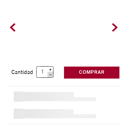
＋
Cantidad
COMPRAR
－