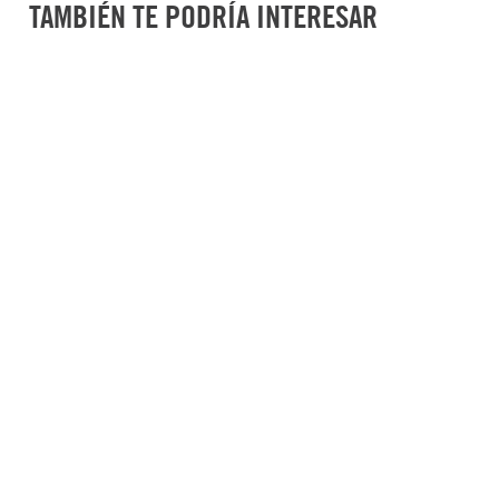
Material
:
Ac
TAMBIÉN TE PODRÍA INTERESAR