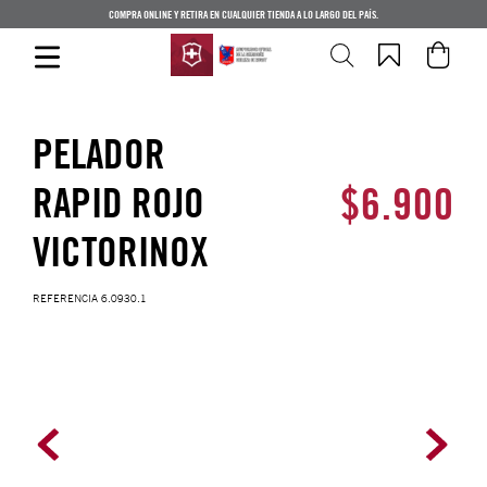
COMPRA ONLINE Y RETIRA EN CUALQUIER TIENDA A LO LARGO DEL PAÍS.
PELADOR
$
6
.
900
RAPID ROJO
VICTORINOX
REFERENCIA
6.0930.1