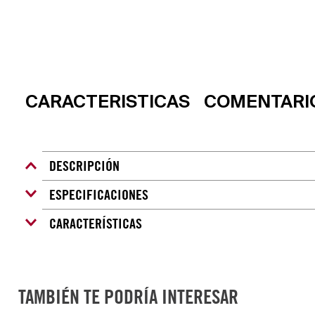
CARACTERISTICAS
COMENTARI
DESCRIPCIÓN
ESPECIFICACIONES
En ocasiones, pelar es el primer paso en una preparación.
Suiza con una hoja aserrada filosa que asegura retención 
CARACTERÍSTICAS
perfectamente a la mano para que puedas demostrar tus h
TAMBIÉN TE PODRÍA INTERESAR