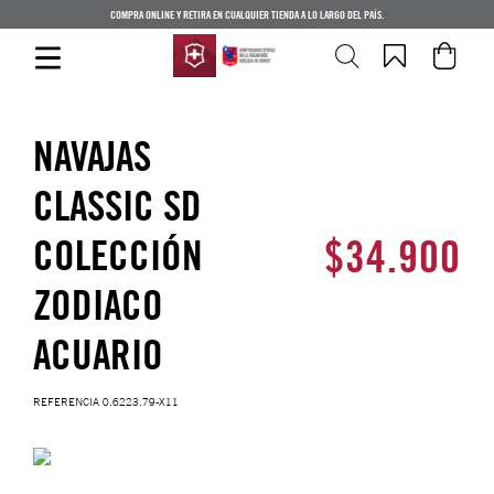
COMPRA ONLINE Y RETIRA EN CUALQUIER TIENDA A LO LARGO DEL PAÍS.
NAVAJAS
CLASSIC SD
$
34
.
900
COLECCIÓN
ZODIACO
ACUARIO
REFERENCIA
0.6223.79-X11