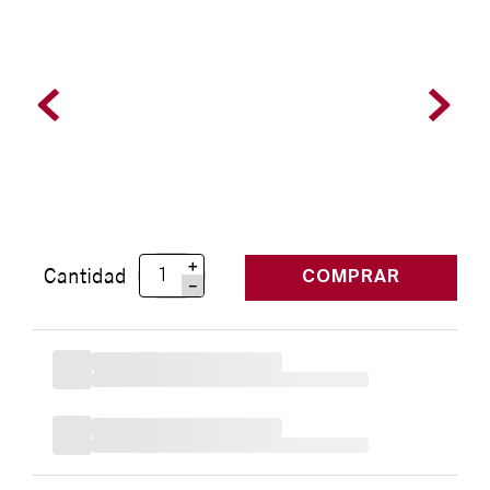
＋
Cantidad
COMPRAR
－