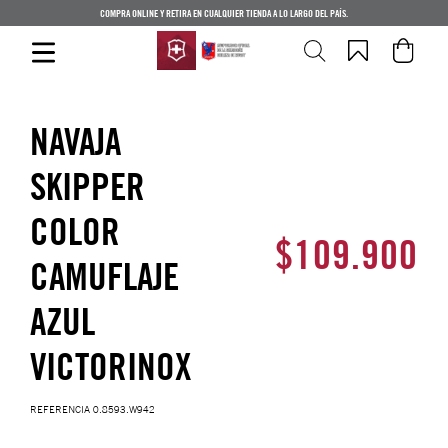
COMPRA ONLINE Y RETIRA EN CUALQUIER TIENDA A LO LARGO DEL PAÍS.
NAVAJA
SKIPPER
COLOR
$
109
.
900
CAMUFLAJE
AZUL
VICTORINOX
REFERENCIA
0.8593.W942