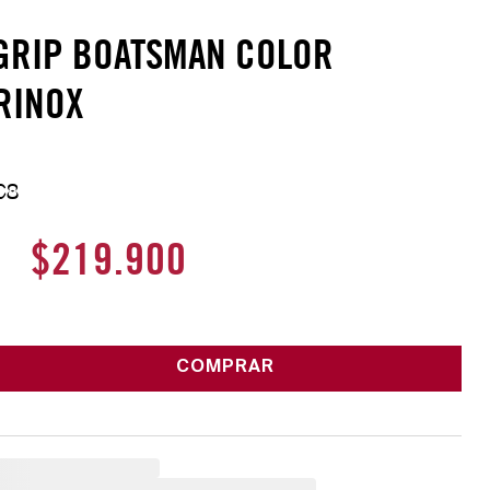
 GRIP BOATSMAN COLOR
RINOX
C8
$
219
.
900
COMPRAR