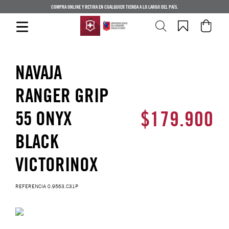
COMPRA ONLINE Y RETIRA EN CUALQUIER TIENDA A LO LARGO DEL PAÍS.
NAVAJA
RANGER GRIP
$
179
.
900
55 ONYX
BLACK
VICTORINOX
REFERENCIA
0.9563.C31P