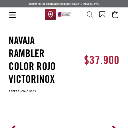
COMPRA ONLINE Y RETIRA EN CUALQUIER TIENDA A LO LARGO DEL PAÍS.
NAVAJA
RAMBLER
$
37
.
900
COLOR ROJO
VICTORINOX
REFERENCIA
0.6363