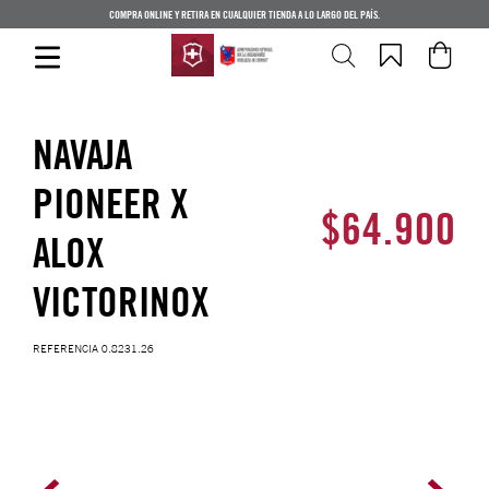
COMPRA ONLINE Y RETIRA EN CUALQUIER TIENDA A LO LARGO DEL PAÍS.
NAVAJA
PIONEER X
$
64
.
900
ALOX
VICTORINOX
REFERENCIA
0.8231.26