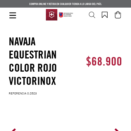
COMPRA ONLINE Y RETIRA EN CUALQUIER TIENDA A LO LARGO DEL PAÍS.
NAVAJA
EQUESTRIAN
$
68
.
900
COLOR ROJO
VICTORINOX
REFERENCIA
0.8583