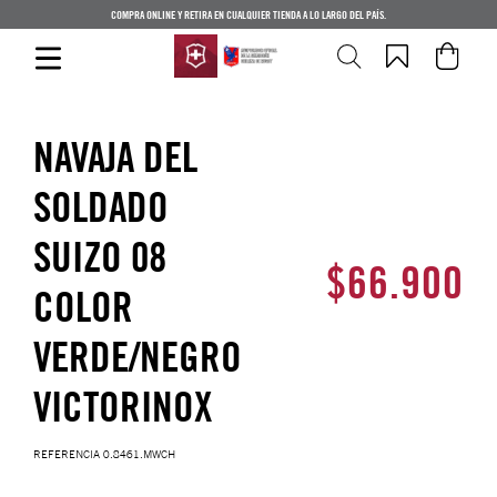
COMPRA ONLINE Y RETIRA EN CUALQUIER TIENDA A LO LARGO DEL PAÍS.
NAVAJA DEL
SOLDADO
SUIZO 08
$
66
.
900
COLOR
VERDE/NEGRO
VICTORINOX
REFERENCIA
0.8461.MWCH