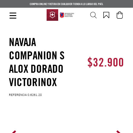
COMPRA ONLINE Y RETIRA EN CUALQUIER TIENDA A LO LARGO DEL PAÍS.
NAVAJA
COMPANION S
$
32
.
900
ALOX DORADO
VICTORINOX
REFERENCIA
0.6261.28