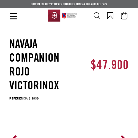
COMPRA ONLINE Y RETIRA EN CUALQUIER TIENDA A LO LARGO DEL PAÍS.
NAVAJA
COMPANION
$
47
.
900
ROJO
VICTORINOX
REFERENCIA
1.3909