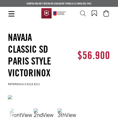
COMPRA ONLINE Y RETIRA EN CUALQUIER TIENDA A LO LARGO DEL PAÍS.
NAVAJA
CLASSIC SD
$
56
.
900
PARIS STYLE
VICTORINOX
REFERENCIA
0.6223.E221