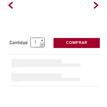
＋
Cantidad
COMPRAR
－