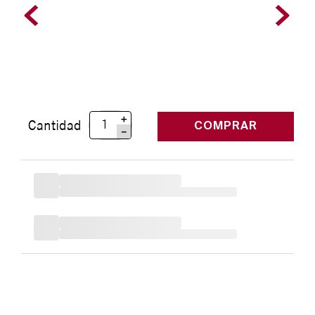
＋
Cantidad
COMPRAR
－