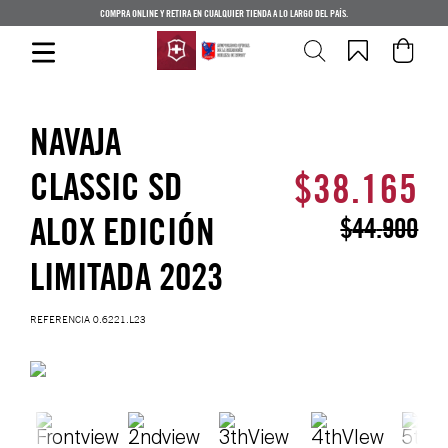
COMPRA ONLINE Y RETIRA EN CUALQUIER TIENDA A LO LARGO DEL PAÍS.
NAVAJA
CLASSIC SD
$
38
.
165
ALOX EDICIÓN
$
44
.
900
LIMITADA 2023
REFERENCIA
0.6221.L23