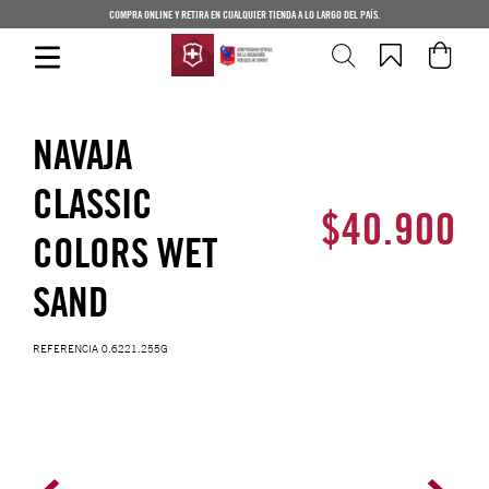
COMPRA ONLINE Y RETIRA EN CUALQUIER TIENDA A LO LARGO DEL PAÍS.
NAVAJA
CLASSIC
$
40
.
900
COLORS WET
SAND
REFERENCIA
0.6221.255G