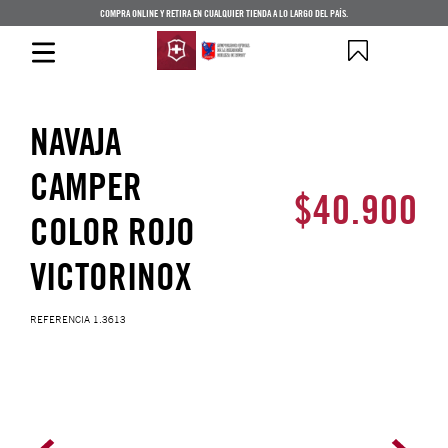
COMPRA ONLINE Y RETIRA EN CUALQUIER TIENDA A LO LARGO DEL PAÍS.
NAVAJA
CAMPER
$
40
.
900
COLOR ROJO
VICTORINOX
REFERENCIA
1.3613