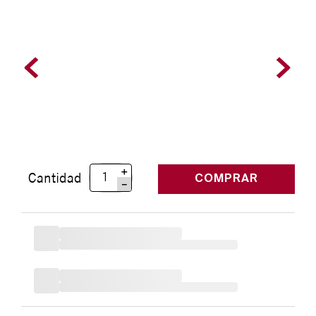
＋
Cantidad
COMPRAR
－