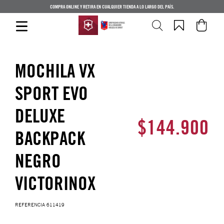
COMPRA ONLINE Y RETIRA EN CUALQUIER TIENDA A LO LARGO DEL PAÍS.
MOCHILA VX
SPORT EVO
DELUXE
$
144
.
900
BACKPACK
NEGRO
VICTORINOX
REFERENCIA
611419