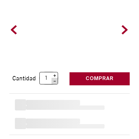
＋
Cantidad
COMPRAR
－