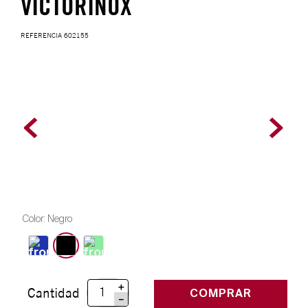
VICTORINOX
REFERENCIA
602155
Color
:
Negro
＋
Cantidad
COMPRAR
－