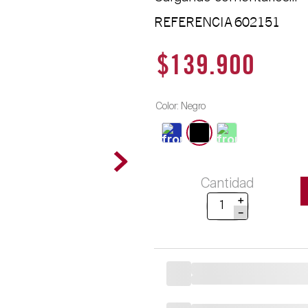
REFERENCIA
602151
$
139
.
900
Color
:
Negro
Cantidad
＋
－