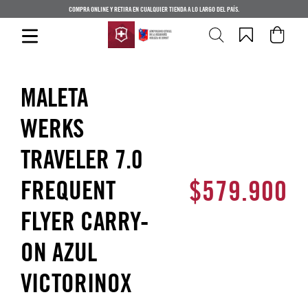
COMPRA ONLINE Y RETIRA EN CUALQUIER TIENDA A LO LARGO DEL PAÍS.
MALETA
WERKS
TRAVELER 7.0
$
579
.
900
FREQUENT
FLYER CARRY-
ON AZUL
VICTORINOX