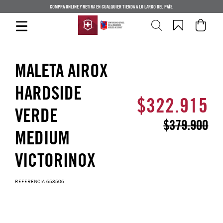
COMPRA ONLINE Y RETIRA EN CUALQUIER TIENDA A LO LARGO DEL PAÍS.
MALETA AIROX
HARDSIDE
$
322
.
915
VERDE
$
379
.
900
MEDIUM
VICTORINOX
REFERENCIA
653506