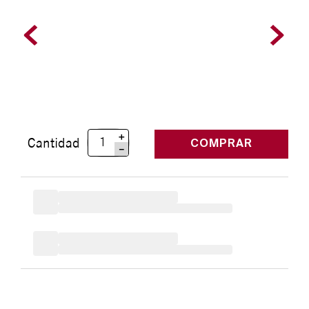
＋
Cantidad
COMPRAR
－