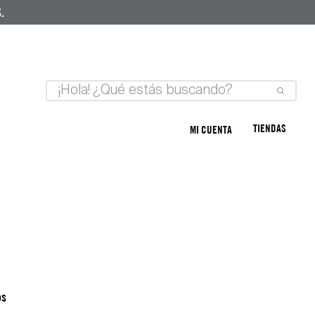
.
TIENDAS
MI CUENTA
os