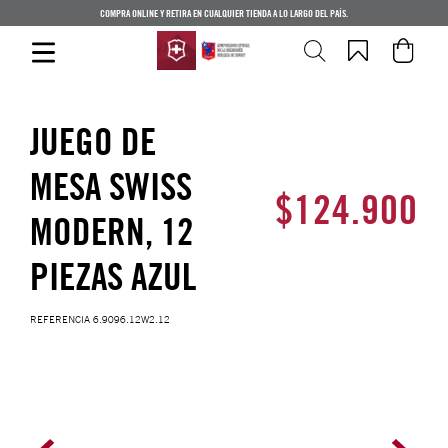
COMPRA ONLINE Y RETIRA EN CUALQUIER TIENDA A LO LARGO DEL PAÍS.
JUEGO DE
MESA SWISS
$
124
.
900
MODERN, 12
PIEZAS AZUL
REFERENCIA
6.9096.12W2.12