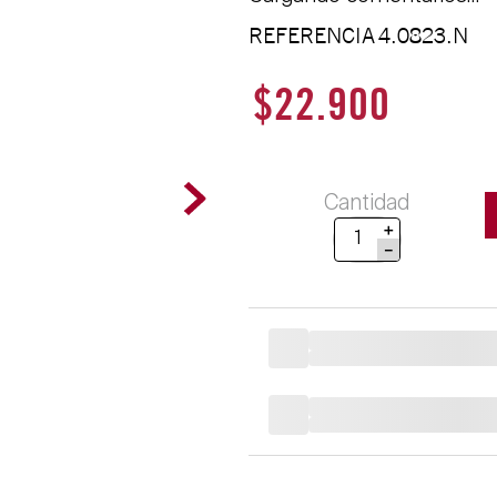
REFERENCIA
4.0823.N
$
22
.
900
Cantidad
＋
－