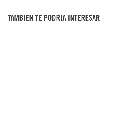
Garantía 2 años: Cubre defectos de fabricación y desgast
TAMBIÉN TE PODRÍA INTERESAR