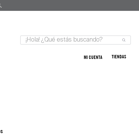
.
TIENDAS
MI CUENTA
os