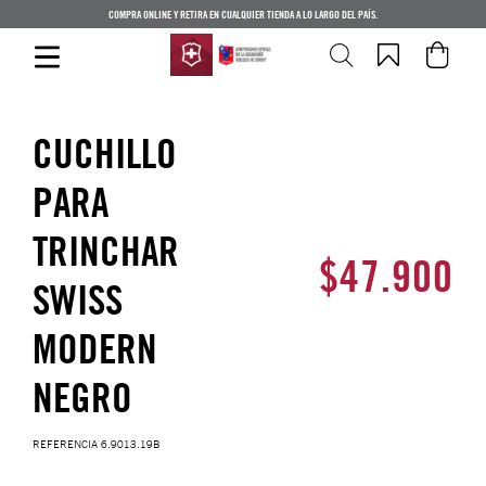
COMPRA ONLINE Y RETIRA EN CUALQUIER TIENDA A LO LARGO DEL PAÍS.
CUCHILLO
PARA
TRINCHAR
$
47
.
900
SWISS
MODERN
NEGRO
REFERENCIA
6.9013.19B