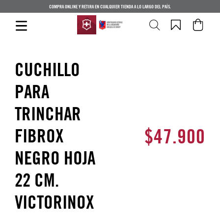
COMPRA ONLINE Y RETIRA EN CUALQUIER TIENDA A LO LARGO DEL PAÍS.
CUCHILLO
PARA
TRINCHAR
$
47
.
900
FIBROX
NEGRO HOJA
22 CM.
VICTORINOX