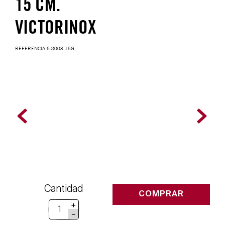
15 CM.
VICTORINOX
REFERENCIA
6.8003.15G
Cantidad
COMPRAR
＋
－