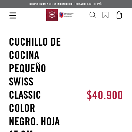
COMPRA ONLINE Y RETIRA EN CUALQUIER TIENDA A LO LARGO DEL PAÍS.
CUCHILLO DE
COCINA
PEQUEÑO
SWISS
$
40
.
900
CLASSIC
COLOR
NEGRO. HOJA